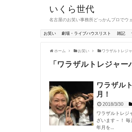
いくら世代
名古屋のお笑い事務所どっかんプロでウ
お笑い
劇場・ライブハウスリスト
雑記
ホーム
お笑い
ワラザルトレジ
「
ワラザルトレジャー
ワラザルト
月！
2018/3/30
ワラザルトレジ
ざいます－！ 
年月を...