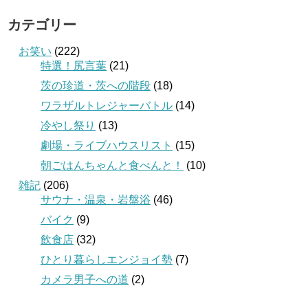
カテゴリー
お笑い
(222)
特選！尻言葉
(21)
茨の珍道・茨への階段
(18)
ワラザルトレジャーバトル
(14)
冷やし祭り
(13)
劇場・ライブハウスリスト
(15)
朝ごはんちゃんと食べんと！
(10)
雑記
(206)
サウナ・温泉・岩盤浴
(46)
バイク
(9)
飲食店
(32)
ひとり暮らしエンジョイ勢
(7)
カメラ男子への道
(2)