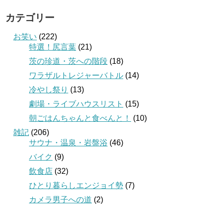
カテゴリー
お笑い
(222)
特選！尻言葉
(21)
茨の珍道・茨への階段
(18)
ワラザルトレジャーバトル
(14)
冷やし祭り
(13)
劇場・ライブハウスリスト
(15)
朝ごはんちゃんと食べんと！
(10)
雑記
(206)
サウナ・温泉・岩盤浴
(46)
バイク
(9)
飲食店
(32)
ひとり暮らしエンジョイ勢
(7)
カメラ男子への道
(2)