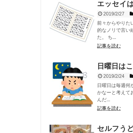
エッセイ
2019/2/27
前々からやりた
的なノリで言い
た。 ち...
記事を読む
日曜日は
2019/2/24
日曜日は毎週何
かなーと考えて
んだ...
記事を読む
セルフう