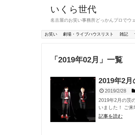
いくら世代
名古屋のお笑い事務所どっかんプロでウ
お笑い
劇場・ライブハウスリスト
雑記
「
2019年02月
」
一覧
2019年
2019/2/28
2019年2月の
いました！ ご来
記事を読む