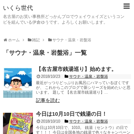
いくら世代
名古屋のお笑い事務所どっかんプロでウェイウェイズというコン
ビを組んでいる伊倉ゆうです。よろしくお願いします。
ホーム
雑記
サウナ・温泉・岩盤浴
「
サウナ・温泉・岩盤浴
」
一覧
【名古屋市銭湯巡り】始めます。
2018/10/23
サウナ・温泉・岩盤浴
最近がっつりどっぷりお風呂にハマっているぼくです
が、 これからこのブログで新シリーズを始めたいと思
います。 題して 【名古屋市銭湯巡り】...
記事を読む
今日は10月10日で銭湯の日！
2018/10/10
サウナ・温泉・岩盤浴
今日は10月10日で、1010。 銭湯（セントウ）の日で
す！！！ 今日は全国各地の銭湯で色々なキャンペーン