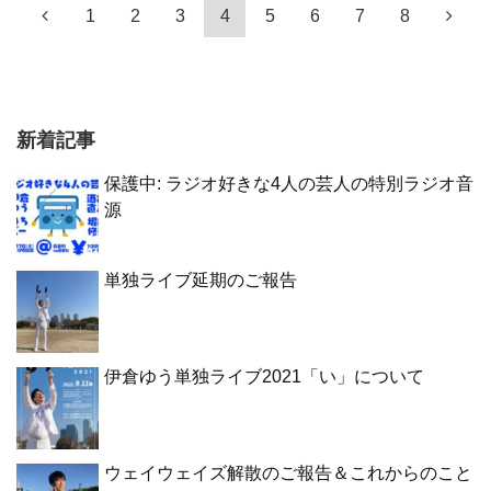
1
2
3
4
5
6
7
8
新着記事
保護中: ラジオ好きな4人の芸人の特別ラジオ音
源
単独ライブ延期のご報告
伊倉ゆう単独ライブ2021「い」について
ウェイウェイズ解散のご報告＆これからのこと