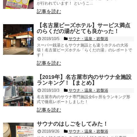
が行われています！ というこ...
記事を読む
【名古屋ビーズホテル】サービス満点
のらくだの湯がとても良かった！
2018/10/5
サウナ・温泉・岩盤浴
スーパー銭湯ともサウナ施設とも違うホテルの大浴
場！名古屋ビーズホテル「らくだの湯」のレポートで
す！
記事を読む
【2019年】名古屋市内のサウナ全施設
ランキング！【まとめ】
2018/10/3
サウナ・温泉・岩盤浴
名古屋市内のサウナ専門施設全6ヶ所をランキング形
式で徹底レポートしました！
記事を読む
サウナのはしごをしてみた！
2018/9/26
サウナ・温泉・岩盤浴